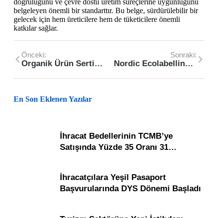
doğruluğunu ve çevre dostu üretim süreçlerine uygunluğunu
belgeleyen önemli bir standarttır. Bu belge, sürdürülebilir bir
gelecek için hem üreticilere hem de tüketicilere önemli
katkılar sağlar.
Önceki:
Sonraki:
Organik Ürün Sertifikaları Nedir?
Nordic Ecolabelling Licence/Nordic Swan Ecolabel Licence Nedir?
En Son Eklenen Yazılar
İhracat Bedellerinin TCMB’ye
Satışında Yüzde 35 Oranı 31…
İhracatçılara Yeşil Pasaport
Başvurularında DYS Dönemi Başladı