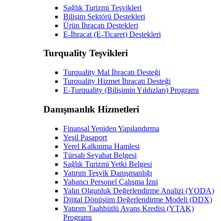
Sağlık Turizmi Teşvikleri
Bilişim Sektörü Destekleri
Ürün İhracatı Destekleri
E-İhracat (E-Ticaret) Destekleri
Turquality Teşvikleri
Turquality Mal İhracatı Desteği
Turquality Hizmet İhracatı Desteği
E-Turquality (Bilişimin Yıldızları) Programı
Danışmanlık Hizmetleri
Finansal Yeniden Yapılandırma
Yeşil Pasaport
Yerel Kalkınma Hamlesi
Türsab Seyahat Belgesi
Sağlık Turizmi Yetki Belgesi
Yatırım Teşvik Danışmanlığı
Yabancı Personel Çalışma İzni
Yalın Olgunluk Değerlendirme Analizi (YODA)
Dijital Dönüşüm Değerlendirme Modeli (DDX)
Yatırım Taahhütlü Avans Kredisi (YTAK)
Programı