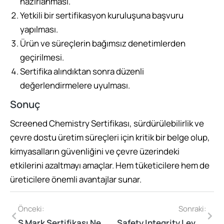
hazırlanması.
Yetkili bir sertifikasyon kuruluşuna başvuru
yapılması.
Ürün ve süreçlerin bağımsız denetimlerden
geçirilmesi.
Sertifika alındıktan sonra düzenli
değerlendirmelere uyulması.
Sonuç
Screened Chemistry Sertifikası, sürdürülebilirlik ve
çevre dostu üretim süreçleri için kritik bir belge olup,
kimyasalların güvenliğini ve çevre üzerindeki
etkilerini azaltmayı amaçlar. Hem tüketicilere hem de
üreticilere önemli avantajlar sunar.
Önceki:
Sonraki:
S Mark Sertifikası Nedir?
Safety Integrity Level (SIL) Sertifikası Nedir?