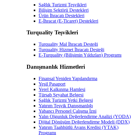
Sağlık Turizmi Teşvikleri
Bilişim Sektörü Destekleri
Ürün İhracatı Destekleri
E-İhracat (E-Ticaret) Destekleri
Turquality Teşvikleri
Turquality Mal İhracatı Desteği
Turquality Hizmet İhracatı Desteği
E-Turquality (Bilişimin Yıldızları) Programı
Danışmanlık Hizmetleri
Finansal Yeniden Yapılandırma
Yeşil Pasaport
Yerel Kalkınma Hamlesi
Türsab Seyahat Belgesi
Sağlık Turizmi Yetki Belgesi
Yatırım Teşvik Danışmanlığı
Yabancı Personel Çalışma İzni
Yalın Olgunluk Değerlendirme Analizi (YODA)
Dijital Dönüşüm Değerlendirme Modeli (DDX)
Yatırım Taahhütlü Avans Kredisi (YTAK)
Programı