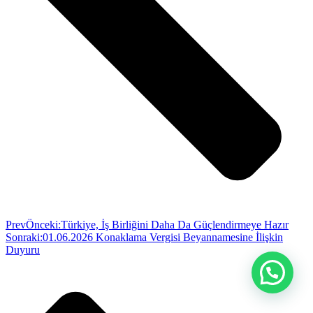
Prev
Önceki:
Türkiye, İş Birliğini Daha Da Güçlendirmeye Hazır
Sonraki:
01.06.2026 Konaklama Vergisi Beyannamesine İlişkin
Duyuru