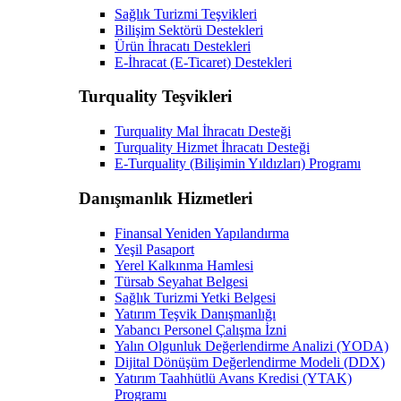
Sağlık Turizmi Teşvikleri
Bilişim Sektörü Destekleri
Ürün İhracatı Destekleri
E-İhracat (E-Ticaret) Destekleri
Turquality Teşvikleri
Turquality Mal İhracatı Desteği
Turquality Hizmet İhracatı Desteği
E-Turquality (Bilişimin Yıldızları) Programı
Danışmanlık Hizmetleri
Finansal Yeniden Yapılandırma
Yeşil Pasaport
Yerel Kalkınma Hamlesi
Türsab Seyahat Belgesi
Sağlık Turizmi Yetki Belgesi
Yatırım Teşvik Danışmanlığı
Yabancı Personel Çalışma İzni
Yalın Olgunluk Değerlendirme Analizi (YODA)
Dijital Dönüşüm Değerlendirme Modeli (DDX)
Yatırım Taahhütlü Avans Kredisi (YTAK)
Programı