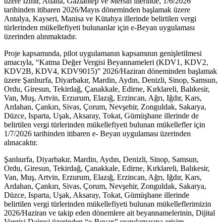
üzere İzmir, Adana, Gaziantep ve Mersin illerinde, 1/6/2026
tarihinden itibaren 2026/Mayıs döneminden başlamak üzere
Antalya, Kayseri, Manisa ve Kütahya illerinde belirtilen vergi
türlerinden mükellefiyeti bulunanlar için e-Beyan uygulaması
üzerinden alınmaktadır.
Proje kapsamında, pilot uygulamanın kapsamının genişletilmesi
amacıyla, “Katma Değer Vergisi Beyannameleri (KDV1, KDV2,
KDV2B, KDV4, KDV9015)” 2026/Haziran döneminden başlamak
üzere Şanlıurfa, Diyarbakır, Mardin, Aydın, Denizli, Sinop, Samsun,
Ordu, Giresun, Tekirdağ, Çanakkale, Edirne, Kırklareli, Balıkesir,
Van, Muş, Artvin, Erzurum, Elazığ, Erzincan, Ağrı, Iğdır, Kars,
Ardahan, Çankırı, Sivas, Çorum, Nevşehir, Zonguldak, Sakarya,
Düzce, Isparta, Uşak, Aksaray, Tokat, Gümüşhane illerinde de
belirtilen vergi türlerinden mükellefiyeti bulunan mükellefler için
1/7/2026 tarihinden itibaren e- Beyan uygulaması üzerinden
alınacaktır.
Şanlıurfa, Diyarbakır, Mardin, Aydın, Denizli, Sinop, Samsun,
Ordu, Giresun, Tekirdağ, Çanakkale, Edirne, Kırklareli, Balıkesir,
Van, Muş, Artvin, Erzurum, Elazığ, Erzincan, Ağrı, Iğdır, Kars,
Ardahan, Çankırı, Sivas, Çorum, Nevşehir, Zonguldak, Sakarya,
Düzce, Isparta, Uşak, Aksaray, Tokat, Gümüşhane illerinde
belirtilen vergi türlerinden mükellefiyeti bulunan mükelleflerimizin
2026/Haziran ve takip eden dönemlere ait beyannamelerinin, Dijital
Vergisi Dairesi üzerinden “e-Beyan” uygulamasına erişim