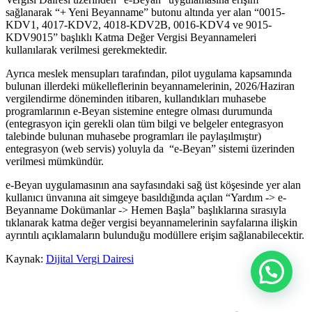
sağlanarak “+ Yeni Beyanname” butonu altında yer alan “0015-
KDV1, 4017-KDV2, 4018-KDV2B, 0016-KDV4 ve 9015-
KDV9015” başlıklı Katma Değer Vergisi Beyannameleri
kullanılarak verilmesi gerekmektedir.
Ayrıca meslek mensupları tarafından, pilot uygulama kapsamında
bulunan illerdeki mükelleflerinin beyannamelerinin, 2026/Haziran
vergilendirme döneminden itibaren, kullandıkları muhasebe
programlarının e-Beyan sistemine entegre olması durumunda
(entegrasyon için gerekli olan tüm bilgi ve belgeler entegrasyon
talebinde bulunan muhasebe programları ile paylaşılmıştır)
entegrasyon (web servis) yoluyla da “e-Beyan” sistemi üzerinden
verilmesi mümkündür.
e-Beyan uygulamasının ana sayfasındaki sağ üst köşesinde yer alan
kullanıcı ünvanına ait simgeye basıldığında açılan “Yardım -> e-
Beyanname Dokümanlar -> Hemen Başla” başlıklarına sırasıyla
tıklanarak katma değer vergisi beyannamelerinin sayfalarına ilişkin
ayrıntılı açıklamaların bulunduğu modüllere erişim sağlanabilecektir.
Kaynak:
Dijital Vergi Dairesi