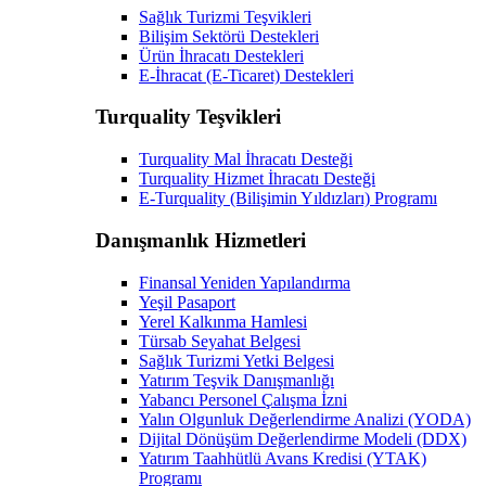
Sağlık Turizmi Teşvikleri
Bilişim Sektörü Destekleri
Ürün İhracatı Destekleri
E-İhracat (E-Ticaret) Destekleri
Turquality Teşvikleri
Turquality Mal İhracatı Desteği
Turquality Hizmet İhracatı Desteği
E-Turquality (Bilişimin Yıldızları) Programı
Danışmanlık Hizmetleri
Finansal Yeniden Yapılandırma
Yeşil Pasaport
Yerel Kalkınma Hamlesi
Türsab Seyahat Belgesi
Sağlık Turizmi Yetki Belgesi
Yatırım Teşvik Danışmanlığı
Yabancı Personel Çalışma İzni
Yalın Olgunluk Değerlendirme Analizi (YODA)
Dijital Dönüşüm Değerlendirme Modeli (DDX)
Yatırım Taahhütlü Avans Kredisi (YTAK)
Programı