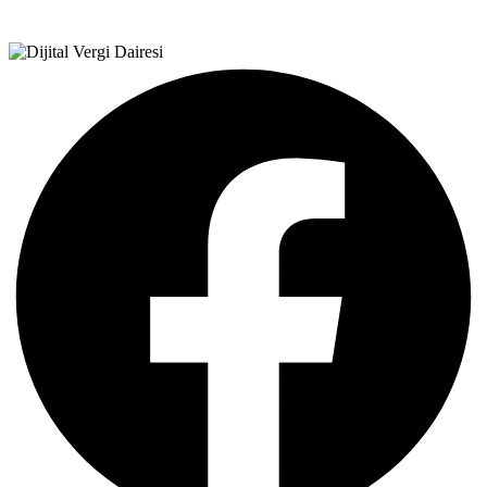
Teşvik Akademi
>
Duyurular