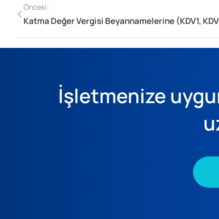
Önceki:
İşletmenize uygun
u