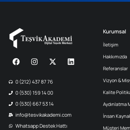
Kurumsal
İletişim
Hakkımızda
Referanslar
Vizyon & Mi
0 (212) 437 87 76
Kalite Politi
0 (530) 159 14 00
0 (530) 667 53 14
Aydınlatma 
info@tesvikakademi.com
İnsan Kaynak
Whatsapp Destek Hattı
Müşteri Memn