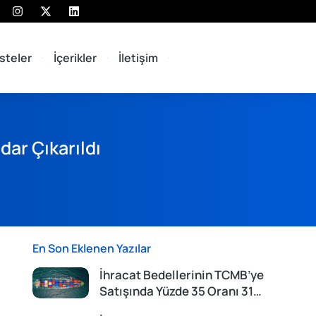
isteler
İçerikler
İletişim
dar Çıkarıldı
En Son Eklenen Yazılar
İhracat Bedellerinin TCMB’ye
Satışında Yüzde 35 Oranı 31…