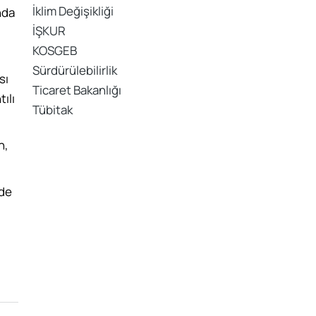
İklim Değişikliği
nda
İŞKUR
KOSGEB
Sürdürülebilirlik
sı
Ticaret Bakanlığı
ılı
Tübitak
n,
nde