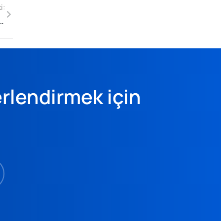
i:
ında Dijital Ticarette Yeni Dönem Başlıyor
erlendirmek için