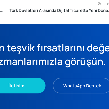
Sonrak
Katma Değer Vergisi Beyannamelerine (KDV1, KDV2, KDV2B, KDV4, KDV9015) İlişkin Önemli Duyuru
Türk Devletleri Aras
 teşvik fırsatlarını değ
zmanlarımızla görüşün.
İletişim
WhatsApp Destek