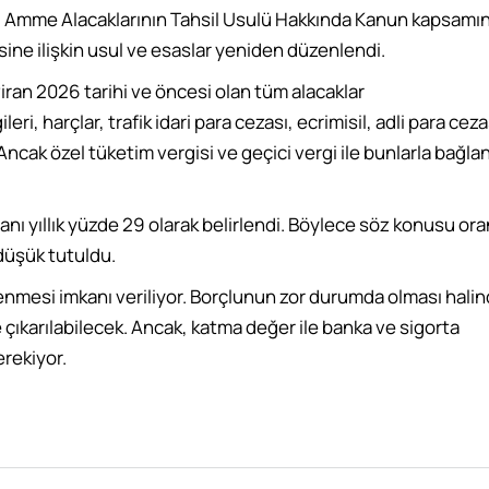
ılı Amme Alacaklarının Tahsil Usulü Hakkında Kanun kapsamı
esine ilişkin usul ve esaslar yeniden düzenlendi.
iran 2026 tarihi ve öncesi olan tüm alacaklar
eri, harçlar, trafik idari para cezası, ecrimisil, adli para ceza
Ancak özel tüketim vergisi ve geçici vergi ile bunlarla bağlant
anı yıllık yüzde 29 olarak belirlendi. Böylece söz konusu ora
 düşük tutuldu.
denmesi imkanı veriliyor. Borçlunun zor durumda olması hali
 çıkarılabilecek. Ancak, katma değer ile banka ve sigorta
erekiyor.