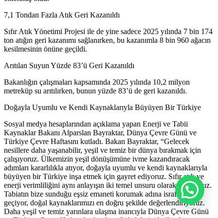
7,1 Tondan Fazla Atık Geri Kazanıldı
Sıfır Atık Yönetimi Projesi ile de yine sadece 2025 yılında 7 bin 174
ton atığın geri kazanımı sağlanırken, bu kazanımla 8 bin 960 ağacın
kesilmesinin önüne geçildi.
Arıtılan Suyun Yüzde 83’ü Geri Kazanıldı
Bakanlığın çalışmaları kapsamında 2025 yılında 10,2 milyon
metreküp su arıtılırken, bunun yüzde 83’ü de geri kazanıldı.
Doğayla Uyumlu ve Kendi Kaynaklarıyla Büyüyen Bir Türkiye
Sosyal medya hesaplarından açıklama yapan Enerji ve Tabii
Kaynaklar Bakanı Alparslan Bayraktar, Dünya Çevre Günü ve
Türkiye Çevre Haftasını kutladı. Bakan Bayraktar, “Gelecek
nesillere daha yaşanabilir, yeşil ve temiz bir dünya bırakmak için
çalışıyoruz. Ülkemizin yeşil dönüşümüne ivme kazandıracak
adımları kararlılıkla atıyor, doğayla uyumlu ve kendi kaynaklarıyla
büyüyen bir Türkiye inşa etmek için gayret ediyoruz. Sıfır atık ve
enerji verimliliğini aynı anlayışın iki temel unsuru olarak görüyoruz.
Tabiatın bize sunduğu eşsiz emaneti korumak adına israfın önüne
geçiyor, doğal kaynaklarımızı en doğru şekilde değerlendiriyoruz.
Daha yeşil ve temiz yarınlara ulaşma inancıyla Dünya Çevre Günü