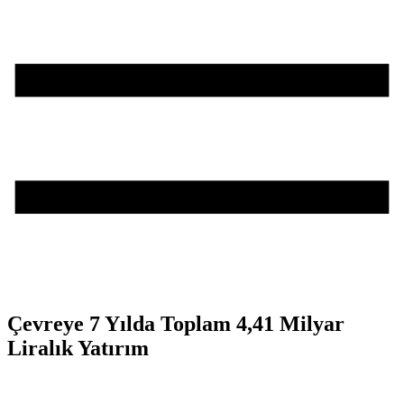
Çevreye 7 Yılda Toplam 4,41 Milyar
Liralık Yatırım
Teşvik Akademi
>
Enerji ve Tabii Kaynaklar Bakanlığı