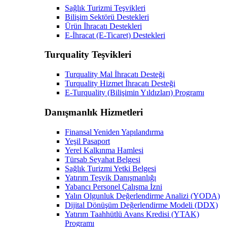
Sağlık Turizmi Teşvikleri
Bilişim Sektörü Destekleri
Ürün İhracatı Destekleri
E-İhracat (E-Ticaret) Destekleri
Turquality Teşvikleri
Turquality Mal İhracatı Desteği
Turquality Hizmet İhracatı Desteği
E-Turquality (Bilişimin Yıldızları) Programı
Danışmanlık Hizmetleri
Finansal Yeniden Yapılandırma
Yeşil Pasaport
Yerel Kalkınma Hamlesi
Türsab Seyahat Belgesi
Sağlık Turizmi Yetki Belgesi
Yatırım Teşvik Danışmanlığı
Yabancı Personel Çalışma İzni
Yalın Olgunluk Değerlendirme Analizi (YODA)
Dijital Dönüşüm Değerlendirme Modeli (DDX)
Yatırım Taahhütlü Avans Kredisi (YTAK)
Programı