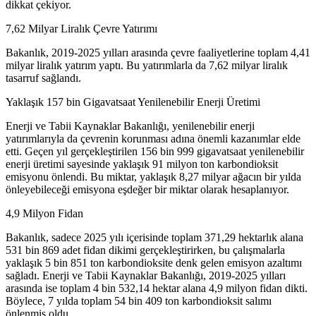
dikkat çekiyor.
7,62 Milyar Liralık Çevre Yatırımı
Bakanlık, 2019-2025 yılları arasında çevre faaliyetlerine toplam 4,41
milyar liralık yatırım yaptı. Bu yatırımlarla da 7,62 milyar liralık
tasarruf sağlandı.
Yaklaşık 157 bin Gigavatsaat Yenilenebilir Enerji Üretimi
Enerji ve Tabii Kaynaklar Bakanlığı, yenilenebilir enerji
yatırımlarıyla da çevrenin korunması adına önemli kazanımlar elde
etti. Geçen yıl gerçekleştirilen 156 bin 999 gigavatsaat yenilenebilir
enerji üretimi sayesinde yaklaşık 91 milyon ton karbondioksit
emisyonu önlendi. Bu miktar, yaklaşık 8,27 milyar ağacın bir yılda
önleyebileceği emisyona eşdeğer bir miktar olarak hesaplanıyor.
4,9 Milyon Fidan
Bakanlık, sadece 2025 yılı içerisinde toplam 371,29 hektarlık alana
531 bin 869 adet fidan dikimi gerçekleştirirken, bu çalışmalarla
yaklaşık 5 bin 851 ton karbondioksite denk gelen emisyon azaltımı
sağladı. Enerji ve Tabii Kaynaklar Bakanlığı, 2019-2025 yılları
arasında ise toplam 4 bin 532,14 hektar alana 4,9 milyon fidan dikti.
Böylece, 7 yılda toplam 54 bin 409 ton karbondioksit salımı
önlenmiş oldu.