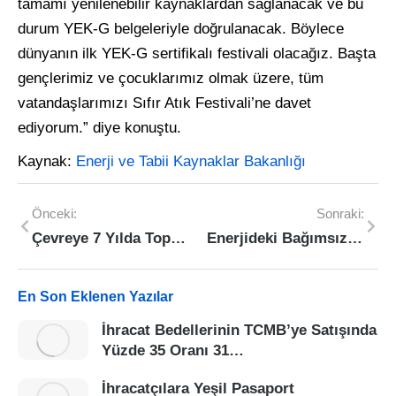
tamamı yenilenebilir kaynaklardan sağlanacak ve bu
durum YEK-G belgeleriyle doğrulanacak. Böylece
dünyanın ilk YEK-G sertifikalı festivali olacağız. Başta
gençlerimiz ve çocuklarımız olmak üzere, tüm
vatandaşlarımızı Sıfır Atık Festivali’ne davet
ediyorum.” diye konuştu.
Kaynak:
Enerji ve Tabii Kaynaklar Bakanlığı
Önceki:
Sonraki:
Çevreye 7 Yılda Toplam 4,41 Milyar Liralık Yatırım
Enerjideki Bağımsızlık Hikâyesini Türkiye Yüzyılı’nda Yazmış Olacağız
En Son Eklenen Yazılar
İhracat Bedellerinin TCMB’ye Satışında
Yüzde 35 Oranı 31…
İhracatçılara Yeşil Pasaport