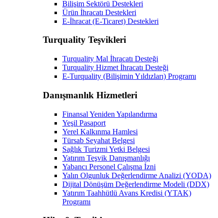
Bilişim Sektörü Destekleri
Ürün İhracatı Destekleri
E-İhracat (E-Ticaret) Destekleri
Turquality Teşvikleri
Turquality Mal İhracatı Desteği
Turquality Hizmet İhracatı Desteği
E-Turquality (Bilişimin Yıldızları) Programı
Danışmanlık Hizmetleri
Finansal Yeniden Yapılandırma
Yeşil Pasaport
Yerel Kalkınma Hamlesi
Türsab Seyahat Belgesi
Sağlık Turizmi Yetki Belgesi
Yatırım Teşvik Danışmanlığı
Yabancı Personel Çalışma İzni
Yalın Olgunluk Değerlendirme Analizi (YODA)
Dijital Dönüşüm Değerlendirme Modeli (DDX)
Yatırım Taahhütlü Avans Kredisi (YTAK)
Programı