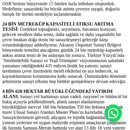
OSB’lerimiz bünyesinde 15 binden fazla istihdam oluşturduk.
Hedefimiz; sanayideki bu büyük atılımı çevreye saygılı, doğayla
barışık bir üretim modeliyle taçlandırmaktır.
24 BİN METREKÜP KAPASİTELİ ATIKSU ARITMA
TESİSİ
: Üretirken toprağımızı, suyumuzu, havamızı koruyan;
gelecek nesillere daha temiz, daha sağlıklı ve daha yaşanabilir bir
çevre bırakan doğa dostu bir sanayileşmeyi geleceğe karşı
sorumluluğumuz addediyoruz. Aksaray Organize Sanayi Bölgesi
bünyesinde temelini atacağımız günlük 24 bin metreküp kapasiteli
atıksu arıtma tesisi de bu anlayışın bir sonucu. Türkiye Yüzyılı’nda
‘Sürdürülebilir Sanayi ve Yeşil Dönüşüm’ vizyonumuzun sahadaki
yansıması niteliğindeki 435 milyon liralık bu yatırım; sanayi
üretiminin çevre üzerindeki menfi etkilerini en aza indirecek, su
kaynaklarımızın korunmasına katkı sunacak. Önümüzdeki dönemde
şehrimizin sanayi ufkunu hep birlikte genişletmeye devam edeceğiz.
4 BİN 620 HEKTAR BÜYÜKLÜĞÜNDEKİ YATIRIM
ALANI
: Sanayi yol haritamızı uzun vadeli, rasyonel ve bütüncül bir
bakış açısıyla şekillendirmek, planlı sanayi alanlarımızın
büyüklüğünü mevcut 160 bin hektardan 350 bin hektara çıkarmak
üzere Ulusal Sanayi Alanları Master Planı’nı hazırladık.
Sanayicilerimizin güvenli, altyapısı ve lojistik bağlantıları güçlü
yatırım yerlerine en uygun maliyetle erişimini amaçlayan çalışmanın
ilk fazında Samsun-Mersin hattında yer alan 13 ilde 16 yeni yatırım