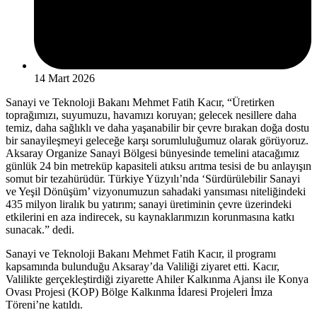
14 Mart 2026
Sanayi ve Teknoloji Bakanı Mehmet Fatih Kacır, “Üretirken
toprağımızı, suyumuzu, havamızı koruyan; gelecek nesillere daha
temiz, daha sağlıklı ve daha yaşanabilir bir çevre bırakan doğa dostu
bir sanayileşmeyi geleceğe karşı sorumluluğumuz olarak görüyoruz.
Aksaray Organize Sanayi Bölgesi bünyesinde temelini atacağımız
günlük 24 bin metreküp kapasiteli atıksu arıtma tesisi de bu anlayışın
somut bir tezahürüdür. Türkiye Yüzyılı’nda ‘Sürdürülebilir Sanayi
ve Yeşil Dönüşüm’ vizyonumuzun sahadaki yansıması niteliğindeki
435 milyon liralık bu yatırım; sanayi üretiminin çevre üzerindeki
etkilerini en aza indirecek, su kaynaklarımızın korunmasına katkı
sunacak.” dedi.
Sanayi ve Teknoloji Bakanı Mehmet Fatih Kacır, il programı
kapsamında bulunduğu Aksaray’da Valiliği ziyaret etti. Kacır,
Valilikte gerçekleştirdiği ziyarette Ahiler Kalkınma Ajansı ile Konya
Ovası Projesi (KOP) Bölge Kalkınma İdaresi Projeleri İmza
Töreni’ne katıldı.