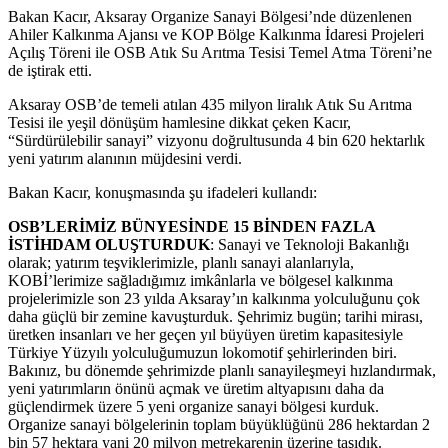
Bakan Kacır, Aksaray Organize Sanayi Bölgesi’nde düzenlenen
Ahiler Kalkınma Ajansı ve KOP Bölge Kalkınma İdaresi Projeleri
Açılış Töreni ile OSB Atık Su Arıtma Tesisi Temel Atma Töreni’ne
de iştirak etti.
Aksaray OSB’de temeli atılan 435 milyon liralık Atık Su Arıtma
Tesisi ile yeşil dönüşüm hamlesine dikkat çeken Kacır,
“Sürdürülebilir sanayi” vizyonu doğrultusunda 4 bin 620 hektarlık
yeni yatırım alanının müjdesini verdi.
Bakan Kacır, konuşmasında şu ifadeleri kullandı:
OSB’LERİMİZ BÜNYESİNDE 15 BİNDEN FAZLA
İSTİHDAM OLUŞTURDUK
: Sanayi ve Teknoloji Bakanlığı
olarak; yatırım teşviklerimizle, planlı sanayi alanlarıyla,
KOBİ’lerimize sağladığımız imkânlarla ve bölgesel kalkınma
projelerimizle son 23 yılda Aksaray’ın kalkınma yolculuğunu çok
daha güçlü bir zemine kavuşturduk. Şehrimiz bugün; tarihi mirası,
üretken insanları ve her geçen yıl büyüyen üretim kapasitesiyle
Türkiye Yüzyılı yolculuğumuzun lokomotif şehirlerinden biri.
Bakınız, bu dönemde şehrimizde planlı sanayileşmeyi hızlandırmak,
yeni yatırımların önünü açmak ve üretim altyapısını daha da
güçlendirmek üzere 5 yeni organize sanayi bölgesi kurduk.
Organize sanayi bölgelerinin toplam büyüklüğünü 286 hektardan 2
bin 57 hektara yani 20 milyon metrekarenin üzerine taşıdık.