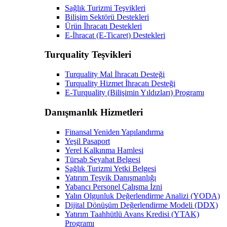
Sağlık Turizmi Teşvikleri
Bilişim Sektörü Destekleri
Ürün İhracatı Destekleri
E-İhracat (E-Ticaret) Destekleri
Turquality Teşvikleri
Turquality Mal İhracatı Desteği
Turquality Hizmet İhracatı Desteği
E-Turquality (Bilişimin Yıldızları) Programı
Danışmanlık Hizmetleri
Finansal Yeniden Yapılandırma
Yeşil Pasaport
Yerel Kalkınma Hamlesi
Türsab Seyahat Belgesi
Sağlık Turizmi Yetki Belgesi
Yatırım Teşvik Danışmanlığı
Yabancı Personel Çalışma İzni
Yalın Olgunluk Değerlendirme Analizi (YODA)
Dijital Dönüşüm Değerlendirme Modeli (DDX)
Yatırım Taahhütlü Avans Kredisi (YTAK)
Programı