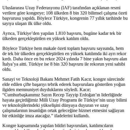
Uluslararası Uzay Federasyonu (IAF) tarafından açıklanan resmi
verilere göre kongreye; 108 ülkeden 8 bin 320 bilimsel çalışma özeti
başvurusu yapıldı. Böylece Türkiye, kongrenin 77 yıllık tarihinde bu
sayıya ulaşan ilk ülke oldu.
Ayrıca, Türkiye’den yapılan 1.810 başvuru, bugüne kadar tek bir
ülkeden gerçekleştirilen en yüksek katılım oldu.
Böylece Türkiye hem makale özeti toplam başvuru sayısında, hem
de tek bir ülkeden gerçekleştirilen en yüksek katılımda iki ayrı rekor
kırdı. Daha önce en bu rekor 2024 yılında 7 bine yakın başvuru alan
İtalya’ya aitti. Türkiye ise 8 bin 320 başvuru ile rekorun yeni sahibi
oldu.
Sanayi ve Teknoloji Bakanı Mehmet Fatih Kacır, kongre sürecinde
elde edilen çifte başarıyı tebrik ederek başvurulara gösterilen yoğun
ilgiden memnuniyet duyduklarını söyledi. Kacır;
“Cumhurbaşkanımız Sayın Recep Tayyip Erdoğan’ın liderliğinde
hayata geçirdiğimiz Milli Uzay Programı ile Türkiye’nin uzay bilimi
ve teknolojilerindeki yükselişini dünyaya duyuran ve uzay
çalışmalarının insanlığın ortak geleceğine hizmet etmesini sağlayan
bir etkinliğe imza atacağız.” ifadelerini kullandı.
Kongre kapsamında yapılan bildiri başvuruları, katılımcıların