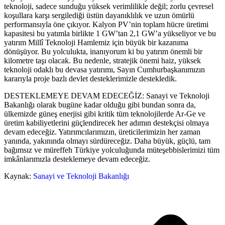
teknoloji, sadece sunduğu yüksek verimlilikle değil; zorlu çevresel
koşullara karşı sergilediği üstün dayanıklılık ve uzun ömürlü
performansıyla öne çıkıyor. Kalyon PV’nin toplam hücre üretimi
kapasitesi bu yatımla birlikte 1 GW’tan 2,1 GW’a yükseliyor ve bu
yatırım Millî Teknoloji Hamlemiz için büyük bir kazanıma
dönüşüyor. Bu yolculukta, inanıyorum ki bu yatırım önemli bir
kilometre taşı olacak. Bu nedenle, stratejik önemi haiz, yüksek
teknoloji odaklı bu devasa yatırımı, Sayın Cumhurbaşkanımızın
kararıyla proje bazlı devlet desteklerimizle destekledik.
DESTEKLEMEYE DEVAM EDECEĞİZ: Sanayi ve Teknoloji
Bakanlığı olarak bugüne kadar olduğu gibi bundan sonra da,
ülkemizde güneş enerjisi gibi kritik tüm teknolojilerde Ar-Ge ve
üretim kabiliyetlerini güçlendirecek her adımın destekçisi olmaya
devam edeceğiz. Yatırımcılarımızın, üreticilerimizin her zaman
yanında, yakınında olmayı sürdüreceğiz. Daha büyük, güçlü, tam
bağımsız ve müreffeh Türkiye yolculuğunda müteşebbislerimizi tüm
imkânlarımızla desteklemeye devam edeceğiz.
Kaynak:
Sanayi ve Teknoloji Bakanlığı