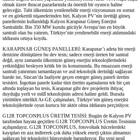
olmak üzere ihracat pazarlarında da önemli bir oyuncu haline
geleceğiz. Tabi ülkemizin yenilenebilir enerji vizyonunun en somut
ve en görkemli nişanelerinden biri, Kalyon PV’nin ürettiği güneş
panellerinin kullanıldığı Kalyon Karapınar Güneş Enerjisi
Santralidir. Bin 350 MW kurulu gücüyle Avrupa’nın en büyük
santrali olan bu yatırım, Türkiye’nin yenilenebilir enerji atılımındaki
iddiasını ortaya koydu.
KARAPINAR GÜNEŞ PANELLERİ: Karapınar’ı adeta bir enerji
denizine dönüştüren bu dev tesis; sadece enerji üreten bir santral
değil, aynı zamanda ülkemizin güneş enerjisi teknolojilerindeki
yetkinliğini besleyen kritik bir üs konumunda. Bu muazzam enerji
santrali yatırımını tamamlayan ve asıl teknolojik derinliği sağlayan
hamle ise, Sincan’da faaliyete geçen entegre güneş paneli üretim
tesisleri. İngottan panele kadar tüm üretim aşamalarını tek bir çatı
altında toplayan bu tesis, Karapınar gibi dev projelerin ihtiyaç
duyduğu yerli ve millî teknolojinin adresi haline geldi. Burada
yürütülen nitelikli Ar-GE çalışmaları, Türkiye’nin güneş enerjisi
teknolojilerinde oyun kurucu bir aktör olma iddiasını perçinliyor.
G12R TOPCONPLUS ÜRETİM TESİSİ: Bugün de Kalyon PV
tarafından hayata geçirilen G12R TOPCONPLUS Üretim Tesisinin
açılışındayız. G12R TOPCONPLUS, fotovoltaik hücrelerdeki
kayıpları en aza indirerek çok daha yüksek enerji çıktısı almamızı
sağlayan bir teknolojiyi bünyesinde barındırıyor. Bu yeni nesil