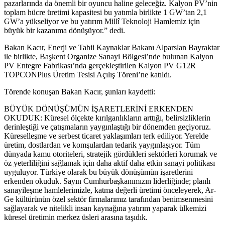
pazarlarında da önemli bir oyuncu haline geleceğiz. Kalyon PV’nin
toplam hücre üretimi kapasitesi bu yatımla birlikte 1 GW’tan 2,1
GW’a yükseliyor ve bu yatırım Millî Teknoloji Hamlemiz için
büyük bir kazanıma dönüşüyor.” dedi.
Bakan Kacır, Enerji ve Tabii Kaynaklar Bakanı Alparslan Bayraktar
ile birlikte, Başkent Organize Sanayi Bölgesi’nde bulunan Kalyon
PV Entegre Fabrikası’nda gerçekleştirilen Kalyon PV G12R
TOPCONPlus Üretim Tesisi Açılış Töreni’ne katıldı.
Törende konuşan Bakan Kacır, şunları kaydetti:
BÜYÜK DÖNÜŞÜMÜN İŞARETLERİNİ ERKENDEN
OKUDUK: Küresel ölçekte kırılganlıkların arttığı, belirsizliklerin
derinleştiği ve çatışmaların yaygınlaştığı bir dönemden geçiyoruz.
Küreselleşme ve serbest ticaret yaklaşımları terk ediliyor. Yerelde
üretim, dostlardan ve komşulardan tedarik yaygınlaşıyor. Tüm
dünyada kamu otoriteleri, stratejik gördükleri sektörleri korumak ve
öz yeterliliğini sağlamak için daha aktif daha etkin sanayi politikası
uyguluyor. Türkiye olarak bu büyük dönüşümün işaretlerini
erkenden okuduk. Sayın Cumhurbaşkanımızın liderliğinde; planlı
sanayileşme hamlelerimizle, katma değerli üretimi önceleyerek, Ar-
Ge kültürünün özel sektör firmalarımız tarafından benimsenmesini
sağlayarak ve nitelikli insan kaynağına yatırım yaparak ülkemizi
küresel üretimin merkez üsleri arasına taşıdık.