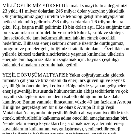
MİLLÎ GELİRİMİZ YÜKSELDİ: İmalat sanayi katma değerimizi
23 yılda 41 milyar dolardan 246 milyar dolar yüzeyine yükselttik.
Oluşturduğumuz güçlü üretim ve teknoloji geliştirme altyapısının
neticesinde millî gelirimiz 238 milyar dolardan 1,6 trilyon dolara
çıktı. Kişi başına millî gelirimiz 18 bin doları aştı. Elde ettiğimiz tüm
bu kazanımları sürdürülebilir ve sürekli kılmak, kritik ve stratejik
tüm sektörlerde tam bağımsızlığımızı tahkim etmek öncelikli
hedefimiz. Bilhassa enerji sektörü önemle üzerinde durduğumuz,
program ve projeler geliştirdiğimiz stratejik bir alan… Özellikle son
yıllarda küresel tedarik zincirlerinde yaşanan kırılmalar, ülkelerin
enerjide tam bağımsızlıklarını sağlamak için, kaynak çeşitliliği
önlemleri almalarını zorunlu hale getirdi.
YEŞİL DÖNÜŞÜM ALTYAPISI: Yakın coğrafyamızda giderek
tırmanan çatışma ve kriz ortamı da enerji arz güvenliği ve kaynak
çeşitliliğinin önemini teyit ediyor. Bölgemizde yaşanan gelişmeler,
enerji güvenliği hususunda hükümetimizin aldığı tedbirlerin ve çok
boyutlu stratejilerimizin ne denli isabetli olduğunu bir kez daha
kanıtlıyor. Bunun yanında; ihracatının yüzde 40’tan fazlasını Avrupa
Birliği’ne gerçekleştiren bir ülke olarak Avrupa Birliği Yeşil
Mutabakatı’na uyumlu bir yeşil dönüşüm alt yapısını ivedilikle tesis
etmek, sürdürülebilir kalkınma adına öncelikli amaçlarımızdan biri.
Yenilenebilir enerji kaynakları başta olmak üzere; alternatif enerji
kaynaklarının kullanımını yaygınlaştırmayı, yenilenebilir enerji