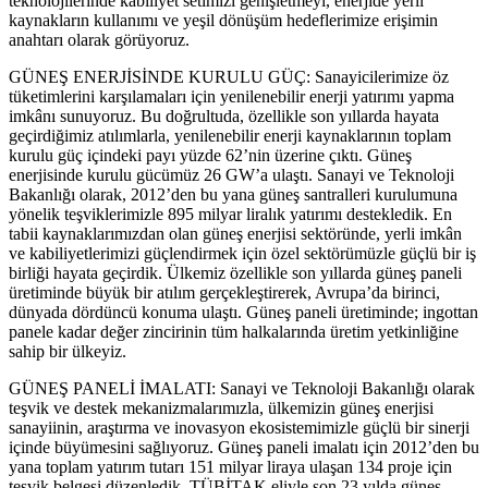
teknolojilerinde kabiliyet setimizi genişletmeyi, enerjide yerli
kaynakların kullanımı ve yeşil dönüşüm hedeflerimize erişimin
anahtarı olarak görüyoruz.
GÜNEŞ ENERJİSİNDE KURULU GÜÇ: Sanayicilerimize öz
tüketimlerini karşılamaları için yenilenebilir enerji yatırımı yapma
imkânı sunuyoruz. Bu doğrultuda, özellikle son yıllarda hayata
geçirdiğimiz atılımlarla, yenilenebilir enerji kaynaklarının toplam
kurulu güç içindeki payı yüzde 62’nin üzerine çıktı. Güneş
enerjisinde kurulu gücümüz 26 GW’a ulaştı. Sanayi ve Teknoloji
Bakanlığı olarak, 2012’den bu yana güneş santralleri kurulumuna
yönelik teşviklerimizle 895 milyar liralık yatırımı destekledik. En
tabii kaynaklarımızdan olan güneş enerjisi sektöründe, yerli imkân
ve kabiliyetlerimizi güçlendirmek için özel sektörümüzle güçlü bir iş
birliği hayata geçirdik. Ülkemiz özellikle son yıllarda güneş paneli
üretiminde büyük bir atılım gerçekleştirerek, Avrupa’da birinci,
dünyada dördüncü konuma ulaştı. Güneş paneli üretiminde; ingottan
panele kadar değer zincirinin tüm halkalarında üretim yetkinliğine
sahip bir ülkeyiz.
GÜNEŞ PANELİ İMALATI: Sanayi ve Teknoloji Bakanlığı olarak
teşvik ve destek mekanizmalarımızla, ülkemizin güneş enerjisi
sanayiinin, araştırma ve inovasyon ekosistemimizle güçlü bir sinerji
içinde büyümesini sağlıyoruz. Güneş paneli imalatı için 2012’den bu
yana toplam yatırım tutarı 151 milyar liraya ulaşan 134 proje için
teşvik belgesi düzenledik. TÜBİTAK eliyle son 23 yılda güneş