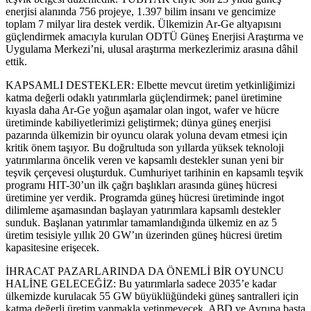
enerjisi alanında 756 projeye, 1.397 bilim insanı ve gencimize
toplam 7 milyar lira destek verdik. Ülkemizin Ar-Ge altyapısını
güçlendirmek amacıyla kurulan ODTÜ Güneş Enerjisi Araştırma ve
Uygulama Merkezi’ni, ulusal araştırma merkezlerimiz arasına dâhil
ettik.
KAPSAMLI DESTEKLER: Elbette mevcut üretim yetkinliğimizi
katma değerli odaklı yatırımlarla güçlendirmek; panel üretimine
kıyasla daha Ar-Ge yoğun aşamalar olan ingot, wafer ve hücre
üretiminde kabiliyetlerimizi geliştirmek; dünya güneş enerjisi
pazarında ülkemizin bir oyuncu olarak yoluna devam etmesi için
kritik önem taşıyor. Bu doğrultuda son yıllarda yüksek teknoloji
yatırımlarına öncelik veren ve kapsamlı destekler sunan yeni bir
teşvik çerçevesi oluşturduk. Cumhuriyet tarihinin en kapsamlı teşvik
programı HIT-30’un ilk çağrı başlıkları arasında güneş hücresi
üretimine yer verdik. Programda güneş hücresi üretiminde ingot
dilimleme aşamasından başlayan yatırımlara kapsamlı destekler
sunduk. Başlanan yatırımlar tamamlandığında ülkemiz en az 5
üretim tesisiyle yıllık 20 GW’ın üzerinden güneş hücresi üretim
kapasitesine erişecek.
İHRACAT PAZARLARINDA DA ÖNEMLİ BİR OYUNCU
HALİNE GELECEĞİZ: Bu yatırımlarla sadece 2035’e kadar
ülkemizde kurulacak 55 GW büyüklüğündeki güneş santralleri için
katma değerli üretim yapmakla yetinmeyecek, ABD ve Avrupa başta