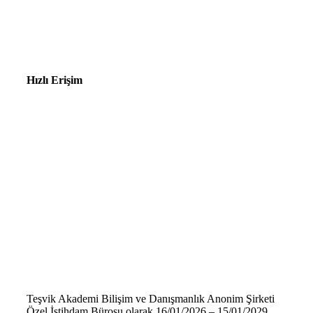
Hızlı Erişim
Teşvik Akademi Bilişim ve Danışmanlık Anonim Şirketi
Özel İstihdam Bürosu olarak 16/01/2026 – 15/01/2029