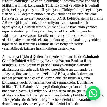
sürdürülebilirliğini ve enerji verimliliğini desteklemeye yönelik iş
birliğini artırmak konusunda Türk hükümeti yetkilileriyle verimli
görüşmeler gerçekleştirdi. Heyet ayrıca Türkiye’nin güneyinde yer
alan ve 2023 depremlerinden en çok etkilenen illerden biri olan
Hatay’a da bir ziyaret gerçekleştirdi. AYB, bölgede, geniş kapsamlı
AB desteği kapsamındaki 400 milyon avro tutarındaki bir
operasyonla, Hatay’ın içme suyu ve atık su altyapısının yeniden
inşasını destekliyor. Bu yatırımlar, temel hizmetlerin yeniden
sağlanmasına ve yaşam koşullarının iyileştirilmesine yardımcı
olurken, altyapının yüksek standartlara uygun olarak inşa yeniden
inşasını ve su israfının azaltılmasını ve bölgenin ileride
yaşanabilecek krizlere hazırlıklılığını destekliyor.
Anlaşmaya ilişkin değerlendirmelerde bulunan
Türk Eximbank
Genel Müdürü Ali Güney
, “Avrupa Yatırım Bankası ile iş
birliğimiz, Türkiye’nin yeşil dönüşüm yolculuğuna duyulan
uluslararası güvenin açık bir göstergesidir. Aynı zamanda bu
anlaşma, ihracatçılarımıza özellikle AB başta olmak üzere ana
ihracat pazarlarında çevresel düzenlemelere uyum sağlama
konusunda güçlü bir finansal destek sunmaktadır. Bu işlemle
birlikte, Türk Eximbank’ın yeşil dönüşüme ayrılan uluslararası
finansman hacmi 1,9 milyar ABD dolarına ulaşmıştır. AYB gibi
uluslararası finans kuruluşlarıyla uzun vadeli iş birlikleri aracılığıyla,
Türkiye’nin sürdürülebilir büyüme hedeflerini tam kararlılıkla
desteklemeye devam ediyoruz” ifadelerini kullandı.