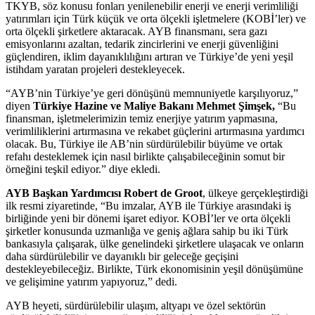
TKYB, söz konusu fonları yenilenebilir enerji ve enerji verimliliği
yatırımları için Türk küçük ve orta ölçekli işletmelere (KOBİ’ler) ve
orta ölçekli şirketlere aktaracak. AYB finansmanı, sera gazı
emisyonlarını azaltan, tedarik zincirlerini ve enerji güvenliğini
güçlendiren, iklim dayanıklılığını artıran ve Türkiye’de yeni yeşil
istihdam yaratan projeleri destekleyecek.
“AYB’nin Türkiye’ye geri dönüşünü memnuniyetle karşılıyoruz,”
diyen
Türkiye Hazine ve Maliye Bakanı Mehmet Şimşek,
“Bu
finansman, işletmelerimizin temiz enerjiye yatırım yapmasına,
verimliliklerini artırmasına ve rekabet güçlerini artırmasına yardımcı
olacak. Bu, Türkiye ile AB’nin sürdürülebilir büyüme ve ortak
refahı desteklemek için nasıl birlikte çalışabileceğinin somut bir
örneğini teşkil ediyor.” diye ekledi.
AYB Başkan Yardımcısı Robert de Groot
, ülkeye gerçekleştirdiği
ilk resmi ziyaretinde, “Bu imzalar, AYB ile Türkiye arasındaki iş
birliğinde yeni bir dönemi işaret ediyor. KOBİ’ler ve orta ölçekli
şirketler konusunda uzmanlığa ve geniş ağlara sahip bu iki Türk
bankasıyla çalışarak, ülke genelindeki şirketlere ulaşacak ve onların
daha sürdürülebilir ve dayanıklı bir geleceğe geçişini
destekleyebileceğiz. Birlikte, Türk ekonomisinin yeşil dönüşümüne
ve gelişimine yatırım yapıyoruz,” dedi.
AYB heyeti, sürdürülebilir ulaşım, altyapı ve özel sektörün