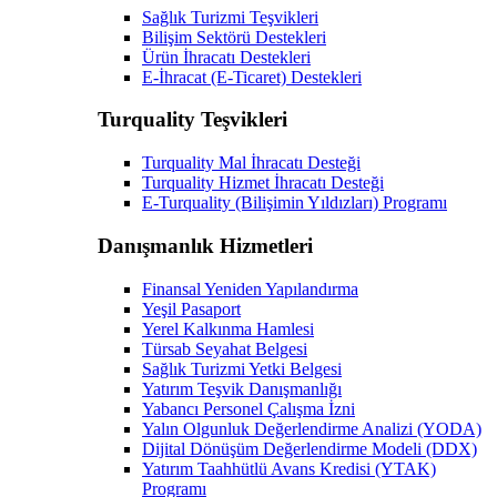
Sağlık Turizmi Teşvikleri
Bilişim Sektörü Destekleri
Ürün İhracatı Destekleri
E-İhracat (E-Ticaret) Destekleri
Turquality Teşvikleri
Turquality Mal İhracatı Desteği
Turquality Hizmet İhracatı Desteği
E-Turquality (Bilişimin Yıldızları) Programı
Danışmanlık Hizmetleri
Finansal Yeniden Yapılandırma
Yeşil Pasaport
Yerel Kalkınma Hamlesi
Türsab Seyahat Belgesi
Sağlık Turizmi Yetki Belgesi
Yatırım Teşvik Danışmanlığı
Yabancı Personel Çalışma İzni
Yalın Olgunluk Değerlendirme Analizi (YODA)
Dijital Dönüşüm Değerlendirme Modeli (DDX)
Yatırım Taahhütlü Avans Kredisi (YTAK)
Programı