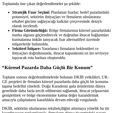
Toplantıda öne çıkan değerlendirmeler şu şekilde:
Stratejik Fuar Seçimi:
Planlanan fuarlar; hedef pazarlardaki
potansiyel, sektörün ihtiyaçları ve firmaların uluslararası
rekabet gücüne sağlayacağı katkılar çerçevesinde detaylı
olarak incelendi.
Firma Görünürlüğü:
Bölge firmalarının küresel pazarlardaki
marka algısını güçlendirecek ve doğrudan ihracat bağlantıları
kurmalarına imkân tanıyacak fuar alternatifleri üzerinde
istişarelerde bulunuldu.
Sektörel İstişare:
Yararlanıcı firmaların beklentileri ve
ihtiyaçları doğrultusunda, ihracat kapasitesini en üst seviyeye
taşıyacak rota haritası oluşturuldu.
“Küresel Pazarda Daha Güçlü Bir Konum”
Toplantı sonrası değerlendirmelerde bulunan DKİB yetkilileri, UR-
GE projeleri ile firmaları küresel pazarlarda daha güçlü bir konuma
taşıma hedefini yineledi. Doğu Karadeniz gıda ürünlerinin dünya
genelinde daha fazla tercih edilmesini sağlamak, ihracat yelpazesini
genişletmek ve bölge ekonomisine katma değer kazandırmak
amacıyla çalışmaların kararlılıkla devam edeceği vurgulandı.
DKİB, sektörün uluslararası rekabetçiliğini artırmaya yönelik bu tür
koordinasyon toplantılarıyla, firmaların dünya ticaretindeki payını