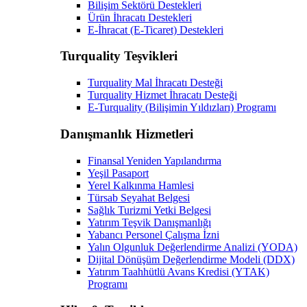
Bilişim Sektörü Destekleri
Ürün İhracatı Destekleri
E-İhracat (E-Ticaret) Destekleri
Turquality Teşvikleri
Turquality Mal İhracatı Desteği
Turquality Hizmet İhracatı Desteği
E-Turquality (Bilişimin Yıldızları) Programı
Danışmanlık Hizmetleri
Finansal Yeniden Yapılandırma
Yeşil Pasaport
Yerel Kalkınma Hamlesi
Türsab Seyahat Belgesi
Sağlık Turizmi Yetki Belgesi
Yatırım Teşvik Danışmanlığı
Yabancı Personel Çalışma İzni
Yalın Olgunluk Değerlendirme Analizi (YODA)
Dijital Dönüşüm Değerlendirme Modeli (DDX)
Yatırım Taahhütlü Avans Kredisi (YTAK)
Programı