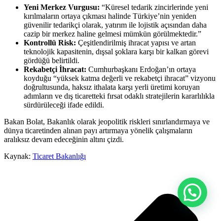
Yeni Merkez Vurgusu:
“Küresel tedarik zincirlerinde yeni
kırılmaların ortaya çıkması halinde Türkiye’nin yeniden
güvenilir tedarikçi olarak, yatırım ile lojistik açısından daha
cazip bir merkez haline gelmesi mümkün görülmektedir.”
Kontrollü Risk:
Çeşitlendirilmiş ihracat yapısı ve artan
teknolojik kapasitenin, dışsal şoklara karşı bir kalkan görevi
gördüğü belirtildi.
Rekabetçi İhracat:
Cumhurbaşkanı Erdoğan’ın ortaya
koyduğu “yüksek katma değerli ve rekabetçi ihracat” vizyonu
doğrultusunda, haksız ithalata karşı yerli üretimi koruyan
adımların ve dış ticaretteki fırsat odaklı stratejilerin kararlılıkla
sürdürüleceği ifade edildi.
Bakan Bolat, Bakanlık olarak jeopolitik riskleri sınırlandırmaya ve
dünya ticaretinden alınan payı artırmaya yönelik çalışmaların
aralıksız devam edeceğinin altını çizdi.
Kaynak:
Ticaret Bakanlığı