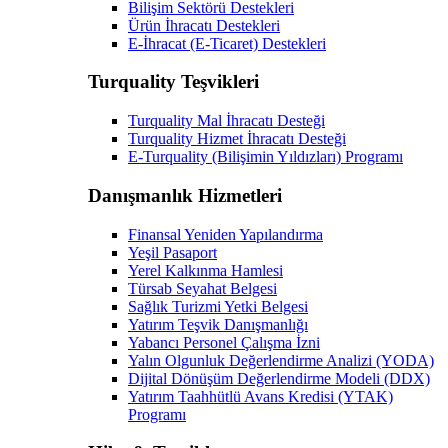
Bilişim Sektörü Destekleri
Ürün İhracatı Destekleri
E-İhracat (E-Ticaret) Destekleri
Turquality Teşvikleri
Turquality Mal İhracatı Desteği
Turquality Hizmet İhracatı Desteği
E-Turquality (Bilişimin Yıldızları) Programı
Danışmanlık Hizmetleri
Finansal Yeniden Yapılandırma
Yeşil Pasaport
Yerel Kalkınma Hamlesi
Türsab Seyahat Belgesi
Sağlık Turizmi Yetki Belgesi
Yatırım Teşvik Danışmanlığı
Yabancı Personel Çalışma İzni
Yalın Olgunluk Değerlendirme Analizi (YODA)
Dijital Dönüşüm Değerlendirme Modeli (DDX)
Yatırım Taahhütlü Avans Kredisi (YTAK)
Programı