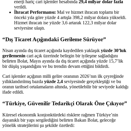
enerji hariç cari işlemler hesabında
29,4 milyar dolar fazla
verildi.
İhracat Performansı:
Mal ve hizmet ihracatı toplamı bir
önceki yıla göre yüzde 4 artışla 398,2 milyar dolara yükseldi.
Hizmet ihracatı ise yüzde 3,6 artarak 122,3 milyar dolar
seviyesine ulaştı.
“Dış Ticaret Açığındaki Gerileme Sürüyor”
Nisan ayında dış ticaret açığında kaydedilen yaklaşık
yüzde 30’luk
gerilemenin
cari açık üzerinde belirgin bir iyileşme sağladığını
belirten Bolat, Mayıs ayında da dış ticaret açığında yüzde 15,7’lik
bir düşüş yaşandığını ve bu trendin devam ettiğini bildirdi.
Cari işlemler açığının milli gelire oranının 2026’nın ilk çeyreğinde
yıllıklandırılmış bazda
yüzde 2,4
seviyesinde gerçekleştiği ve bu
oranın tarihsel ortalamaların altında, yönetilebilir bir seviyede kaldığı
ifade edildi.
“Türkiye, Güvenilir Tedarikçi Olarak Öne Çıkıyor”
Küresel ekonomik konjonktürdeki risklere rağmen Türkiye’nin
dayanıklı bir yapı sergilediğini belirten Bakan Bolat, geleceğe
yönelik stratejilerini şu şekilde özetledi: