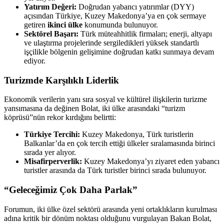
Yatırım Değeri:
Doğrudan yabancı yatırımlar (DYY)
açısından Türkiye, Kuzey Makedonya’ya en çok sermaye
getiren
ikinci ülke
konumunda bulunuyor.
Sektörel Başarı:
Türk müteahhitlik firmaları; enerji, altyapı
ve ulaştırma projelerinde sergiledikleri yüksek standartlı
işçilikle bölgenin gelişimine doğrudan katkı sunmaya devam
ediyor.
Turizmde Karşılıklı Liderlik
Ekonomik verilerin yanı sıra sosyal ve kültürel ilişkilerin turizme
yansımasına da değinen Bolat, iki ülke arasındaki “turizm
köprüsü”nün rekor kırdığını belirtti:
Türkiye Tercihi:
Kuzey Makedonya, Türk turistlerin
Balkanlar’da en çok tercih ettiği ülkeler sıralamasında birinci
sırada yer alıyor.
Misafirperverlik:
Kuzey Makedonya’yı ziyaret eden yabancı
turistler arasında da Türk turistler birinci sırada bulunuyor.
“Geleceğimiz Çok Daha Parlak”
Forumun, iki ülke özel sektörü arasında yeni ortaklıkların kurulması
adına kritik bir dönüm noktası olduğunu vurgulayan Bakan Bolat,