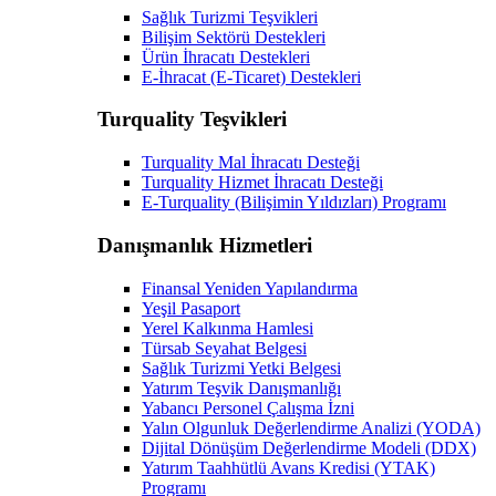
Sağlık Turizmi Teşvikleri
Bilişim Sektörü Destekleri
Ürün İhracatı Destekleri
E-İhracat (E-Ticaret) Destekleri
Turquality Teşvikleri
Turquality Mal İhracatı Desteği
Turquality Hizmet İhracatı Desteği
E-Turquality (Bilişimin Yıldızları) Programı
Danışmanlık Hizmetleri
Finansal Yeniden Yapılandırma
Yeşil Pasaport
Yerel Kalkınma Hamlesi
Türsab Seyahat Belgesi
Sağlık Turizmi Yetki Belgesi
Yatırım Teşvik Danışmanlığı
Yabancı Personel Çalışma İzni
Yalın Olgunluk Değerlendirme Analizi (YODA)
Dijital Dönüşüm Değerlendirme Modeli (DDX)
Yatırım Taahhütlü Avans Kredisi (YTAK)
Programı