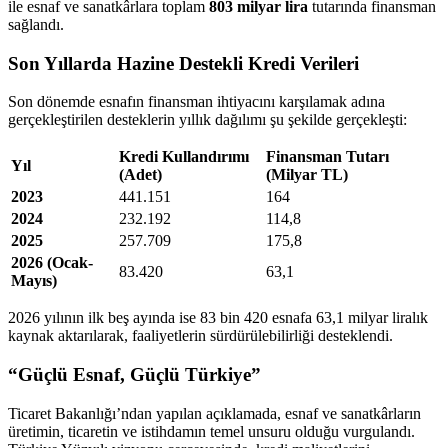
ile esnaf ve sanatkârlara toplam
803 milyar lira
tutarında finansman
sağlandı.
Son Yıllarda Hazine Destekli Kredi Verileri
Son dönemde esnafın finansman ihtiyacını karşılamak adına
gerçekleştirilen desteklerin yıllık dağılımı şu şekilde gerçekleşti:
Kredi Kullandırımı
Finansman Tutarı
Yıl
(Adet)
(Milyar TL)
2023
441.151
164
2024
232.192
114,8
2025
257.709
175,8
2026 (Ocak-
83.420
63,1
Mayıs)
2026 yılının ilk beş ayında ise 83 bin 420 esnafa 63,1 milyar liralık
kaynak aktarılarak, faaliyetlerin sürdürülebilirliği desteklendi.
“Güçlü Esnaf, Güçlü Türkiye”
Ticaret Bakanlığı’ndan yapılan açıklamada, esnaf ve sanatkârların
üretimin, ticaretin ve istihdamın temel unsuru olduğu vurgulandı.