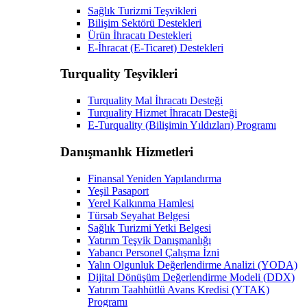
Sağlık Turizmi Teşvikleri
Bilişim Sektörü Destekleri
Ürün İhracatı Destekleri
E-İhracat (E-Ticaret) Destekleri
Turquality Teşvikleri
Turquality Mal İhracatı Desteği
Turquality Hizmet İhracatı Desteği
E-Turquality (Bilişimin Yıldızları) Programı
Danışmanlık Hizmetleri
Finansal Yeniden Yapılandırma
Yeşil Pasaport
Yerel Kalkınma Hamlesi
Türsab Seyahat Belgesi
Sağlık Turizmi Yetki Belgesi
Yatırım Teşvik Danışmanlığı
Yabancı Personel Çalışma İzni
Yalın Olgunluk Değerlendirme Analizi (YODA)
Dijital Dönüşüm Değerlendirme Modeli (DDX)
Yatırım Taahhütlü Avans Kredisi (YTAK)
Programı