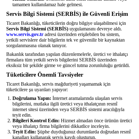
tamamen kullanılamaz hale gelmesi.
Servis Bilgi Sistemi (SERBİS) ile Güvenli Erişim
Ticaret Bakanlığı, tüketicilerin doğru bilgiye ulaşabilmesi için
Servis Bilgi Sistemi (SERBİS)
uygulamasını devreye aldı.
www.servis.gov.tr
adresi üzerinden erişilebilen bu sistem,
yetkili servislere dair bilgilerin tek ve güvenilir bir kaynaktan
sorgulanmasına olanak tanıyor.
Bakanlık tarafından yapılan düzenlemelerle, üretici ve ithalatçı
firmalara tüm yetkili servis bilgilerini SERBİS üzerinden
eksiksiz bir şekilde girme ve güncel tutma zorunluluğu getirildi.
Tüketicilere Önemli Tavsiyeler
Ticaret Bakanlığı, servis mağduriyeti yaşamamak için
tüketicilere şu uyarıları yapıyor:
Doğrulama Yapın:
İnternet aramalarında ulaşılan servis
bilgilerini, mutlaka ilgili üretici veya ithalatçının resmî
internet sitesi üzerinden veya SERBİS sistemi aracılığıyla
teyit edin.
Bilgileri Kontrol Edin:
Hizmet almadan önce ürünün üretici
veya ithalatçı firma bilgilerini dikkatlice inceleyin.
Teyit Edin:
Şüphe duyduğunuz durumlarda doğrudan resmî
kanalları kullanarak servis kaydı oluşturun.