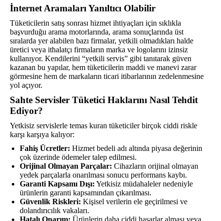
İnternet Aramaları Yanıltıcı Olabilir
Tüketicilerin satış sonrası hizmet ihtiyaçları için sıklıkla
başvurduğu arama motorlarında, arama sonuçlarında üst
sıralarda yer alabilen bazı firmalar, yetkili olmadıkları halde
üretici veya ithalatçı firmaların marka ve logolarını izinsiz
kullanıyor. Kendilerini “yetkili servis” gibi tanıtarak güven
kazanan bu yapılar, hem tüketicilerin maddi ve manevi zarar
görmesine hem de markaların ticari itibarlarının zedelenmesine
yol açıyor.
Sahte Servisler Tüketici Haklarını Nasıl Tehdit
Ediyor?
Yetkisiz servislerle temas kuran tüketiciler birçok ciddi riskle
karşı karşıya kalıyor:
Fahiş Ücretler:
Hizmet bedeli adı altında piyasa değerinin
çok üzerinde ödemeler talep edilmesi.
Orijinal Olmayan Parçalar:
Cihazların orijinal olmayan
yedek parçalarla onarılması sonucu performans kaybı.
Garanti Kapsamı Dışı:
Yetkisiz müdahaleler nedeniyle
ürünlerin garanti kapsamından çıkarılması.
Güvenlik Riskleri:
Kişisel verilerin ele geçirilmesi ve
dolandırıcılık vakaları.
Hatalı Onarım:
Ürünlerin daha ciddi hasarlar alması veya