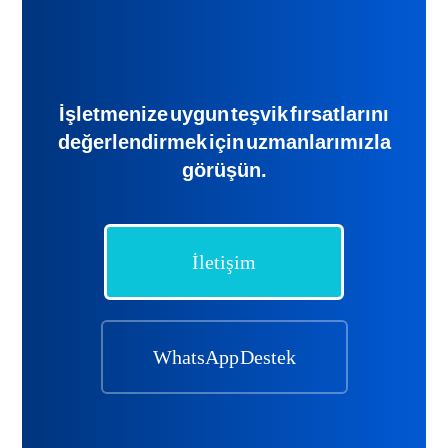
İşletmenize uygun teşvik fırsatlarını
değerlendirmek için uzmanlarımızla
görüşün.
İletişim
WhatsApp Destek