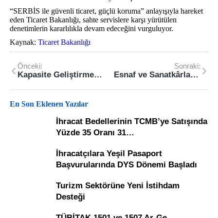
“SERBİS ile güvenli ticaret, güçlü koruma” anlayışıyla hareket
eden Ticaret Bakanlığı, sahte servislere karşı yürütülen
denetimlerin kararlılıkla devam edeceğini vurguluyor.
Kaynak:
Ticaret Bakanlığı
Önceki:
Sonraki:
Kapasite Geliştirme Destek Programı’nın 2026 Yılı 2. Başvuru Dönemi Başladı
Esnaf ve Sanatkârlara 23 Yılda 803 Milyar Liralık Hazine Destekli Finansman Desteği
En Son Eklenen Yazılar
İhracat Bedellerinin TCMB’ye Satışında
Yüzde 35 Oranı 31…
İhracatçılara Yeşil Pasaport
Başvurularında DYS Dönemi Başladı
Turizm Sektörüne Yeni İstihdam
Desteği
TÜBİTAK 1501 ve 1507 Ar-Ge