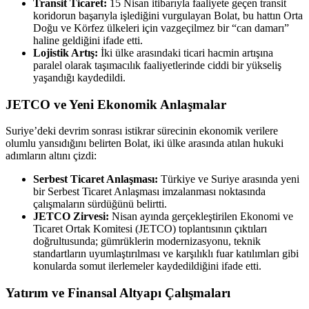
Transit Ticaret:
15 Nisan itibarıyla faaliyete geçen transit
koridorun başarıyla işlediğini vurgulayan Bolat, bu hattın Orta
Doğu ve Körfez ülkeleri için vazgeçilmez bir “can damarı”
haline geldiğini ifade etti.
Lojistik Artış:
İki ülke arasındaki ticari hacmin artışına
paralel olarak taşımacılık faaliyetlerinde ciddi bir yükseliş
yaşandığı kaydedildi.
JETCO ve Yeni Ekonomik Anlaşmalar
Suriye’deki devrim sonrası istikrar sürecinin ekonomik verilere
olumlu yansıdığını belirten Bolat, iki ülke arasında atılan hukuki
adımların altını çizdi:
Serbest Ticaret Anlaşması:
Türkiye ve Suriye arasında yeni
bir Serbest Ticaret Anlaşması imzalanması noktasında
çalışmaların sürdüğünü belirtti.
JETCO Zirvesi:
Nisan ayında gerçekleştirilen Ekonomi ve
Ticaret Ortak Komitesi (JETCO) toplantısının çıktıları
doğrultusunda; gümrüklerin modernizasyonu, teknik
standartların uyumlaştırılması ve karşılıklı fuar katılımları gibi
konularda somut ilerlemeler kaydedildiğini ifade etti.
Yatırım ve Finansal Altyapı Çalışmaları