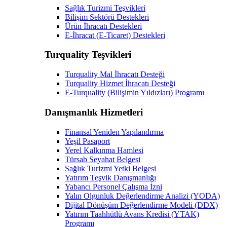
Sağlık Turizmi Teşvikleri
Bilişim Sektörü Destekleri
Ürün İhracatı Destekleri
E-İhracat (E-Ticaret) Destekleri
Turquality Teşvikleri
Turquality Mal İhracatı Desteği
Turquality Hizmet İhracatı Desteği
E-Turquality (Bilişimin Yıldızları) Programı
Danışmanlık Hizmetleri
Finansal Yeniden Yapılandırma
Yeşil Pasaport
Yerel Kalkınma Hamlesi
Türsab Seyahat Belgesi
Sağlık Turizmi Yetki Belgesi
Yatırım Teşvik Danışmanlığı
Yabancı Personel Çalışma İzni
Yalın Olgunluk Değerlendirme Analizi (YODA)
Dijital Dönüşüm Değerlendirme Modeli (DDX)
Yatırım Taahhütlü Avans Kredisi (YTAK)
Programı