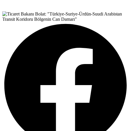
Teşvik Akademi
>
Haber