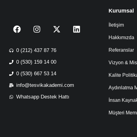
Kurumsal
İletişim
Hakkımızda
0 (212) 437 87 76
Referanslar
0 (530) 159 14 00
Vizyon & Mi
0 (530) 667 53 14
Kalite Politi
info@tesvikakademi.com
Aydınlatma M
Whatsapp Destek Hattı
İnsan Kaynak
Müşteri Memn