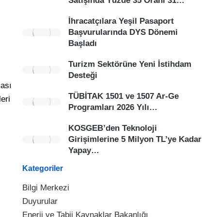
Satışında Yüzde 35 Oranı 31…
İhracatçılara Yeşil Pasaport
Başvurularında DYS Dönemi
Başladı
Turizm Sektörüne Yeni İstihdam
Desteği
ması
TÜBİTAK 1501 ve 1507 Ar-Ge
eri
Programları 2026 Yılı…
KOSGEB’den Teknoloji
Girişimlerine 5 Milyon TL’ye Kadar
Yapay…
Kategoriler
Bilgi Merkezi
Duyurular
Enerji ve Tabii Kaynaklar Bakanlığı