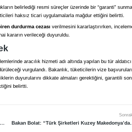
ukların belirlediği resmi süreçler üzerinde bir “garanti” sunm
ileri haksız ticari uygulamalarla mağdur ettiğini belirtti.
biren durdurma cezası
verilmesini kararlaştırırken, incelem
ai kararın verileceği duyuruldu.
ek
emlerinde aracılık hizmeti adı altında yapılan bu tür aldatıcı
ürüleceği vurgulandı. Bakanlık, tüketicilerin vize başvurular
iklerin duyurularını dikkate almaları gerektiğini, garantili so
ğini belirtti.
Sonrak
et Bakanı Bolat: “Türkiye-Suriye-Ürdün-Suudi Arabistan Transit Koridoru Bölgenin Can Damarı”
Bakan Bolat: “Türk Şirketleri Kuzey