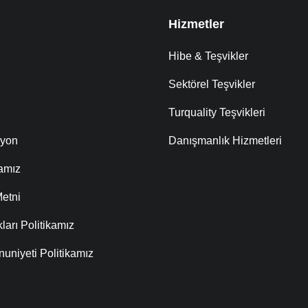
Hizmetler
Hibe & Teşvikler
Sektörel Teşvikler
Turquality Teşvikleri
syon
Danışmanlık Hizmetleri
kamız
etni
ları Politikamız
uniyeti Politikamız