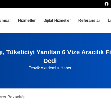
umsal
Hizmetler
Dijital Hizmetler
Referanslar
L
ı, Tüketiciyi Yanıltan 6 Vize Aracılık 
Dedi
Teşvik Akademi
>
Haber