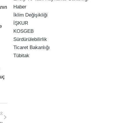
Haber
anın
İklim Değişikliği
İŞKUR
e
KOSGEB
Sürdürülebilirlik
Ticaret Bakanlığı
Tübitak
ı
nuç
i:
 Makedonya’da 2 Milyar Dolarlık Projeye İmza Attı”