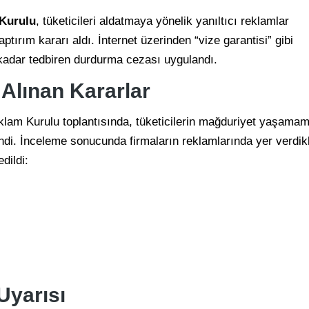
Kurulu
, tüketicileri aldatmaya yönelik yanıltıcı reklamlar
ptırım kararı aldı. İnternet üzerinden “vize garantisi” gibi
a kadar tedbiren durdurma cezası uygulandı.
Alınan Kararlar
eklam Kurulu toplantısında, tüketicilerin mağduriyet yaşama
endi. İnceleme sonucunda firmaların reklamlarında yer verdikl
dildi:
Uyarısı