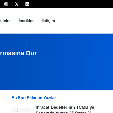
isteler
İçerikler
İletişim
Firmasına Dur
En Son Eklenen Yazılar
İhracat Bedellerinin TCMB’ye