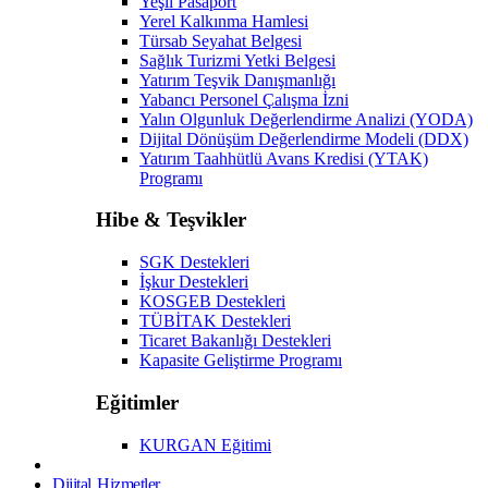
Yeşil Pasaport
Yerel Kalkınma Hamlesi
Türsab Seyahat Belgesi
Sağlık Turizmi Yetki Belgesi
Yatırım Teşvik Danışmanlığı
Yabancı Personel Çalışma İzni
Yalın Olgunluk Değerlendirme Analizi (YODA)
Dijital Dönüşüm Değerlendirme Modeli (DDX)
Yatırım Taahhütlü Avans Kredisi (YTAK)
Programı
Hibe & Teşvikler
SGK Destekleri
İşkur Destekleri
KOSGEB Destekleri
TÜBİTAK Destekleri
Ticaret Bakanlığı Destekleri
Kapasite Geliştirme Programı
Eğitimler
KURGAN Eğitimi
Dijital Hizmetler