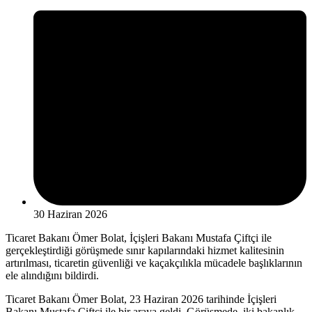
30 Haziran 2026
Ticaret Bakanı Ömer Bolat, İçişleri Bakanı Mustafa Çiftçi ile
gerçekleştirdiği görüşmede sınır kapılarındaki hizmet kalitesinin
artırılması, ticaretin güvenliği ve kaçakçılıkla mücadele başlıklarının
ele alındığını bildirdi.
Ticaret Bakanı Ömer Bolat, 23 Haziran 2026 tarihinde İçişleri
Bakanı Mustafa Çiftçi ile bir araya geldi. Görüşmede, iki bakanlık