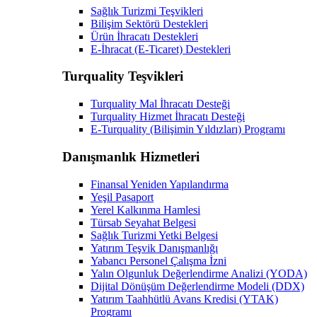
Sağlık Turizmi Teşvikleri
Bilişim Sektörü Destekleri
Ürün İhracatı Destekleri
E-İhracat (E-Ticaret) Destekleri
Turquality Teşvikleri
Turquality Mal İhracatı Desteği
Turquality Hizmet İhracatı Desteği
E-Turquality (Bilişimin Yıldızları) Programı
Danışmanlık Hizmetleri
Finansal Yeniden Yapılandırma
Yeşil Pasaport
Yerel Kalkınma Hamlesi
Türsab Seyahat Belgesi
Sağlık Turizmi Yetki Belgesi
Yatırım Teşvik Danışmanlığı
Yabancı Personel Çalışma İzni
Yalın Olgunluk Değerlendirme Analizi (YODA)
Dijital Dönüşüm Değerlendirme Modeli (DDX)
Yatırım Taahhütlü Avans Kredisi (YTAK)
Programı