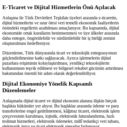
E-Ticaret ve Dijital Hizmetlerin Önü Açılacak
Anlaşma ile Türk Devletleri Teşkilatı üyeleri arasında e-ticaretin,
dijital hizmetlerin ve sınır ötesi veri temelli ekonomik faaliyetlerin
önündeki engellerin azaltılması amaçlanıyor. Bu kapsamda, dijital
ekonomide ortak kuralların benimsenmesi ve üye ülkeler arasında
daha entegre, öngörülebilir ve sürdürülebilir bir iş birliği zemini
oluşturulması hedefleniyor.
Düzenleme, Türk dünyasında ticari ve teknolojik entegrasyonun
güçlendirilmesine katkı sağlayacak. Ayrıca işletmelerin dijital
pazarlara erişiminin kolaylaştırılması, yenilikçi teknolojilerin
kullanımının teşvik edilmesi ve bölgesel rekabet gücünün artırılması
bakımından önemli bir adım olarak değerlendiriliyor.
Dijital Ekonomiye Yönelik Kapsamlı
Düzenlemeler
Anlaşmada dijital ticaret ve dijital ekonomi alanına ilişkin birçok
başlıkta hükümler yer alıyor. Bu başlıklar arasında ödeme ve para
transferlerine engel getirilmemesi, kâğıtsız ticaret, elektronik işlem
çerçevesinin kurulması, lojistik, elektronik faturalandırma, hızlı
teslimat hizmetleri, elektronik ödemeler, millî tedarikçi veri tabanı,
elektronik imza ve ticari elektronik mesajlar bulunuyor.