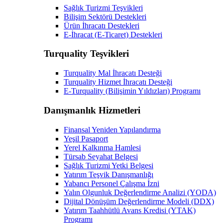
Sağlık Turizmi Teşvikleri
Bilişim Sektörü Destekleri
Ürün İhracatı Destekleri
E-İhracat (E-Ticaret) Destekleri
Turquality Teşvikleri
Turquality Mal İhracatı Desteği
Turquality Hizmet İhracatı Desteği
E-Turquality (Bilişimin Yıldızları) Programı
Danışmanlık Hizmetleri
Finansal Yeniden Yapılandırma
Yeşil Pasaport
Yerel Kalkınma Hamlesi
Türsab Seyahat Belgesi
Sağlık Turizmi Yetki Belgesi
Yatırım Teşvik Danışmanlığı
Yabancı Personel Çalışma İzni
Yalın Olgunluk Değerlendirme Analizi (YODA)
Dijital Dönüşüm Değerlendirme Modeli (DDX)
Yatırım Taahhütlü Avans Kredisi (YTAK)
Programı