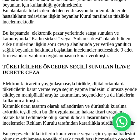
beyanları için kullanıldığı görülmektedir.
Bu alanlarda tüketicilere iletilen endikasyon belirten ifadeler ile
hastalıkların tedavisine ilişkin beyanlar Kurul tarafından titizlikle
incelenmektedir.
Bu kapsamda, elektronik pazar yerlerinde satışa sunulan ve
kamuoyunda “Kadın sirkesi” veya “Sultan sirkesi” olarak bilinen
sirke ürünlerine ilişkin soru-cevap alanlarında yer verilen yanıltıcı
sağlık beyanları hakkında başlatılan incelemeler neticesinde 9 adet
firmaya idari yaptırım uygulanmasına karar verilmiştir.
TÜKETİCİLERE ÖNCEDEN SEÇİLİ SUNULAN İLAVE
ÜCRETE CEZA
Elektronik ticaretin yaygınlaşmasıyla birlikte, dijital ortamlarda
tüketicilerin karar verme veya seçim yapma iradesini olumsuz yönde
etkileyen manipülatif arayüz tasarımları, seçenekler ya da ifadelerin
kullanımı artmıştır.
Karanlık ticari tasarım olarak adlandırılan ve dürüstlük kuralına
aykırılık teşkil eden bu tür uygulamalar, haksız ticari uygulama
olarak kabul edilmekte olup karanlık ticari tasarımlara ilişkin
incelemeler Reklam Kurulu tarafından kararlılıkla sürdürülmektedir.
Bu çerçevede, tüketicilerin karar verme veya seçim yapma iradesini
olumsuz etkilemeye yönelik olarak ücretli bazı hizmetlerin önceden