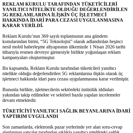
REKLAM KURULU TARAFINDAN TÜKETİCİLERİ
YANILTICI NİTELİKTE OLDUĞU DEĞERLENDİRİLEN
5G REKLAMLARINA İLİŞKİN ÜÇ İŞLETMECİ
HAKKINDA İDARİ PARA CEZASI UYGULANMASINA
KARAR VERİLDİ.
Reklam Kurulu’nun 369 sayılı toplantısının ana gündem
konularından birini, “5G Teknolojisi” olarak adlandırılan beşinci
nesil mobil haberleşme altyapısının ülkemizde 1 Nisan 2026 tarihi
itibarıyla resmen devreye girmesiyle birlikte yoğunlaşan reklam
kampanyaları oluşturmuştur.
Bu kapsamda, Reklam Kurulu tarafından tüketicileri yanıltıcı
nitelikte olduğu değerlendirilen 5G reklamlarına ilişkin olarak üç
işletmeci hakkında idari para cezası uygulanmasına karar verilmiştir.
Bununla birlikte, işletmecilerin sektördeki üstünlük iddiaları
yakından takip edilmekte ve sektörel bazda yapılan incelemeler
devam etmektedir.
TÜKETİCİYİ YANILTICI SAĞLIK BEYANLARINA İDARİ
YAPTIRIM UYGULANDI
Son zamanlarda, elektronik pazar yerlerinde yer alan soru-cevap
alanlarının satıcılar tarafından sıklıkla yanıltıcı nitelikteki sağlık