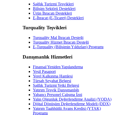
Sağlık Turizmi Teşvikleri
Bilişim Sektörü Destekleri
Ürün İhracatı Destekleri
E-İhracat (E-Ticaret) Destekleri
Turquality Teşvikleri
Turquality Mal İhracatı Desteği
Turquality Hizmet İhracatı Desteği
E-Turquality (Bilişimin Yıldızları) Programı
Danışmanlık Hizmetleri
Finansal Yeniden Yapılandırma
Yeşil Pasaport
Yerel Kalkınma Hamlesi
Türsab Seyahat Belgesi
Sağlık Turizmi Yetki Belgesi
Yatırım Teşvik Danışmanlığı
Yabancı Personel Çalışma İzni
Yalın Olgunluk Değerlendirme Analizi (YODA)
Dijital Dönüşüm Değerlendirme Modeli (DDX)
Yatırım Taahhütlü Avans Kredisi (YTAK)
Programı