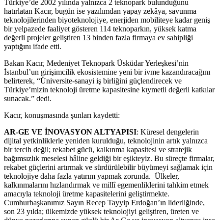
Türkiye’de 2002 yılında yalnızca 2 teknopark bulunduğunu
hatırlatan Kacır, bugün ise yazılımdan yapay zekâya, savunma
teknolojilerinden biyoteknolojiye, enerjiden mobiliteye kadar geniş
bir yelpazede faaliyet gösteren 114 teknoparkın, yüksek katma
değerli projeler geliştiren 13 binden fazla firmaya ev sahipliği
yaptığını ifade etti.
Bakan Kacır, Medeniyet Teknopark Üsküdar Yerleşkesi’nin
İstanbul’un girişimcilik ekosistemine yeni bir ivme kazandıracağını
belirterek, “Üniversite-sanayi iş birliğini güçlendirecek ve
Türkiye’mizin teknoloji üretme kapasitesine kıymetli değerli katkılar
sunacak.” dedi.
Kacır, konuşmasında şunları kaydetti:
AR-GE VE İNOVASYON ALTYAPISI
: Küresel dengelerin
dijital yetkinliklerle yeniden kurulduğu, teknolojinin artık yalnızca
bir tercih değil; rekabet gücü, kalkınma kapasitesi ve stratejik
bağımsızlık meselesi hâline geldiği bir eşikteyiz. Bu süreçte firmalar,
rekabet güçlerini artırmak ve sürdürülebilir büyümeyi sağlamak için
teknolojiye daha fazla yatırım yapmak zorunda. Ülkeler,
kalkınmalarını hızlandırmak ve millî egemenliklerini tahkim etmek
amacıyla teknoloji üretme kapasitelerini geliştirmekte.
Cumhurbaşkanımız Sayın Recep Tayyip Erdoğan’ın liderliğinde,
son 23 yılda; ülkemizde yüksek teknolojiyi geliştiren, üreten ve