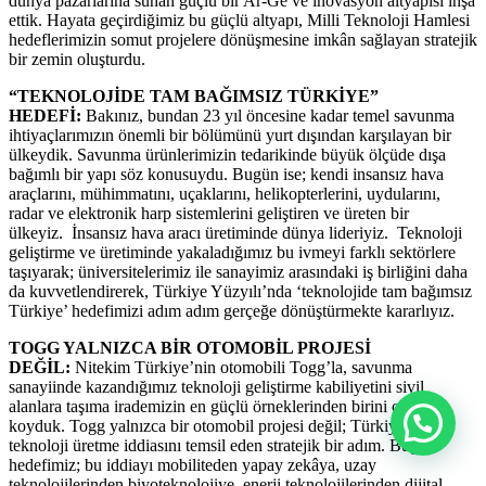
dünya pazarlarına sunan güçlü bir Ar-Ge ve inovasyon altyapısı inşa
ettik. Hayata geçirdiğimiz bu güçlü altyapı, Milli Teknoloji Hamlesi
hedeflerimizin somut projelere dönüşmesine imkân sağlayan stratejik
bir zemin oluşturdu.
“TEKNOLOJİDE TAM BAĞIMSIZ TÜRKİYE”
HEDEFİ:
Bakınız, bundan 23 yıl öncesine kadar temel savunma
ihtiyaçlarımızın önemli bir bölümünü yurt dışından karşılayan bir
ülkeydik. Savunma ürünlerimizin tedarikinde büyük ölçüde dışa
bağımlı bir yapı söz konusuydu. Bugün ise; kendi insansız hava
araçlarını, mühimmatını, uçaklarını, helikopterlerini, uydularını,
radar ve elektronik harp sistemlerini geliştiren ve üreten bir
ülkeyiz. İnsansız hava aracı üretiminde dünya lideriyiz. Teknoloji
geliştirme ve üretiminde yakaladığımız bu ivmeyi farklı sektörlere
taşıyarak; üniversitelerimiz ile sanayimiz arasındaki iş birliğini daha
da kuvvetlendirerek, Türkiye Yüzyılı’nda ‘teknolojide tam bağımsız
Türkiye’ hedefimizi adım adım gerçeğe dönüştürmekte kararlıyız.
TOGG YALNIZCA BİR OTOMOBİL PROJESİ
DEĞİL:
Nitekim Türkiye’nin otomobili Togg’la, savunma
sanayiinde kazandığımız teknoloji geliştirme kabiliyetini sivil
alanlara taşıma irademizin en güçlü örneklerinden birini ortaya
koyduk. Togg yalnızca bir otomobil projesi değil; Türkiye’nin
teknoloji üretme iddiasını temsil eden stratejik bir adım. Bugün
hedefimiz; bu iddiayı mobiliteden yapay zekâya, uzay
teknolojilerinden biyoteknolojiye, enerji teknolojilerinden dijital