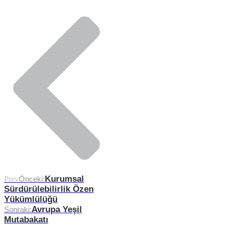
Kurumsal
Prev
Önceki:
Sürdürülebilirlik Özen
Yükümlülüğü
Avrupa Yeşil
Sonraki:
Mutabakatı