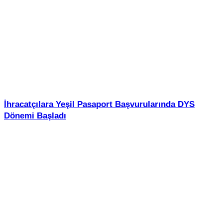
İhracatçılara Yeşil Pasaport Başvurularında DYS
Dönemi Başladı