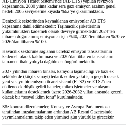
AB Emisyon Ticaret Sistemi’nde (AB ETS) yapılan revizyon
kapsamında, 2030 yılına kadar sera gazı emisyon azaltım genel
hedefi 2005 seviyelerine kıyasla %62’ye çıkarılmaktadır.
Denizcilik sektöründen kaynaklanan emisyonlar AB ETS
kapsamına dahil edilmektedir: Taşımacılık şirketlerinin
yükümlülükleri kademeli olarak devreye girmektedir: 2024’ten
itibaren doğrulanmış emisyonlar için %40, 2025’ten itibaren %70 ve
2026’dan itibaren %100.
Havacılık sektörüne sağlanan ücretsiz emisyon tahsisatlarının
kademeli olarak kaldırılması ve 2026’dan itibaren tahsisatların
tamamen ihale yoluyla dağıtılması öngörülmektedir.
2027 yılından itibaren binalar, karayolu taşımacılığı ve bazı ek
sektörlerde (küçük sanayi) tedarik edilen yakıt için geçerli olacak
yeni ve ayrı bir emisyon ticaret sistemi (ETS2) ve ETS2’den
etkilenecek düşük gelirli haneler, mikro işletmeler ve ulaşım
kullanıcılarını desteklemek üzere 2026-2032 yılları arasında geçerli
olacak bir “sosyal iklim fonu” kurulmaktadır.
Söz konusu düzenlemeler, Konsey ve Avrupa Parlamentosu
tarafından imzalanmalarının ardından AB Resmi Gazetesinde
yayımlanmalarını takip eden yirminci gün yürürlüğe girecektir.