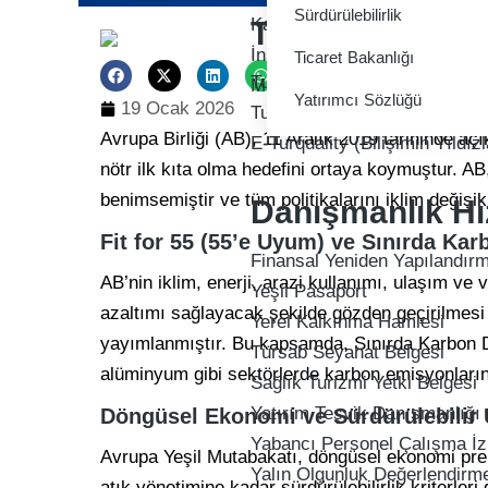
Sürdürülebilirlik
Kalite Politikamız
Turquality Teşv
İnsan Kaynakları Politikamız
Ticaret Bakanlığı
Turquality Mal İhracatı Deste
Müşteri Memnuniyeti Politik
Yatırımcı Sözlüğü
19 Ocak 2026
Turquality Hizmet İhracatı De
Avrupa Birliği (AB), 11 Aralık 2019 tarihinde aç
E-Turquality (Bilişimin Yıldız
nötr ilk kıta olma hedefini ortaya koymuştur. AB
benimsemiştir ve tüm politikalarını iklim değişi
Danışmanlık Hi
Fit for 55 (55’e Uyum) ve Sınırda Ka
Finansal Yeniden Yapılandır
AB’nin iklim, enerji, arazi kullanımı, ulaşım ve
Yeşil Pasaport
azaltımı sağlayacak şekilde gözden geçirilmesi i
Yerel Kalkınma Hamlesi
yayımlanmıştır. Bu kapsamda, Sınırda Karbon
Türsab Seyahat Belgesi
alüminyum gibi sektörlerde karbon emisyonların
Sağlık Turizmi Yetki Belgesi
Yatırım Teşvik Danışmanlığı
Döngüsel Ekonomi ve Sürdürülebilir Ü
Yabancı Personel Çalışma İz
Avrupa Yeşil Mutabakatı, döngüsel ekonomi pren
Yalın Olgunluk Değerlendirm
atık yönetimine kadar sürdürülebilirlik kriterl