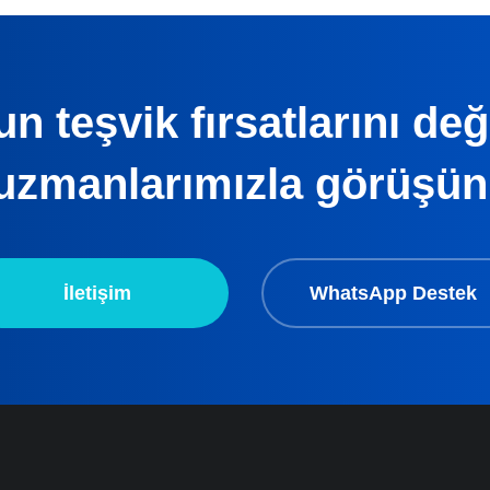
n teşvik fırsatlarını de
uzmanlarımızla görüşün
İletişim
WhatsApp Destek