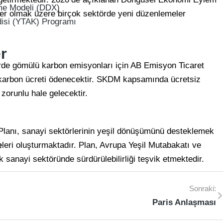
me Modeli (DDX)
tikler olmak üzere birçok sektörde yeni düzenlemeler
disi (YTAK) Programı
r
lerde gömülü karbon emisyonları için AB Emisyon Ticaret
r karbon ücreti ödenecektir. SKDM kapsamında ücretsiz
zorunlu hale gelecektir.
Planı, sanayi sektörlerinin yeşil dönüşümünü desteklemek
eleri oluşturmaktadır. Plan, Avrupa Yeşil Mutabakatı ve
ı
sanayi sektöründe sürdürülebilirliği teşvik etmektedir.
Sonraki:
Paris Anlaşması