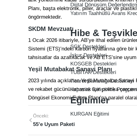
Dijital Dönüşüm Değerlendir
Planı, başta elektronik, piller, araçlar ve plas
Yatırım Taahhütlü Avans Kre
öngörmektedir.
SKDM Mevzuatı
Hibe & Teşvikle
1 Ocak 2026 itibariyle, AB’ye ithal edilen ürün
SGK Destekleri
Sistemi (ETS)’ndeki karbon fiyatlarına göre bi
İşkur Destekleri
tahsisatlar da azaltılacak ve AB ETS’sine uyum 
KOSGEB Destekleri
Yeşil Mutabakat Sanayi Planı
TÜBİTAK Destekleri
2023 yılında açıklanan Yeşil Mutabakat Sanayi 
Ticaret Bakanlığı Destekleri
ve rekabet gücünü artırmak için politika çerçev
Kapasite Geliştirme Program
Döngüsel Ekonomi Eylem Planı’na paralel olarak 
Eğitimler
KURGAN Eğitimi
Önceki:
55’e Uyum Paketi