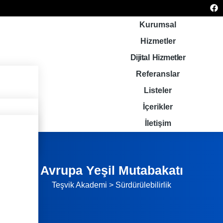
Kurumsal
Hizmetler
Dijital Hizmetler
Referanslar
Listeler
İçerikler
İletişim
ler
Avrupa Yeşil Mutabakatı
Teşvik Akademi
>
Sürdürülebilirlik
eri