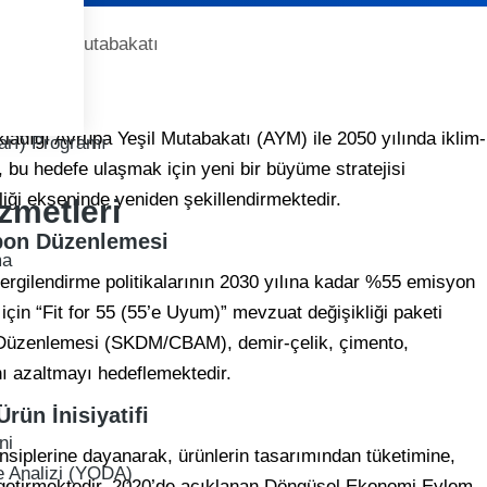
ikleri
ği
amız
steği
ıkladığı Avrupa Yeşil Mutabakatı (AYM) ile 2050 yılında iklim-
ları) Programı
, bu hedefe ulaşmak için yeni bir büyüme stratejisi
kliği ekseninde yeniden şekillendirmektedir.
zmetleri
rbon Düzenlemesi
ma
 vergilendirme politikalarının 2030 yılına kadar %55 emisyon
çin “Fit for 55 (55’e Uyum)” mevzuat değişikliği paketi
 Düzenlemesi (SKDM/CBAM), demir-çelik, çimento,
ı azaltmayı hedeflemektedir.
rün İnisiyatifi
ni
siplerine dayanarak, ürünlerin tasarımından tüketimine,
e Analizi (YODA)
eri getirmektedir. 2020’de açıklanan Döngüsel Ekonomi Eylem