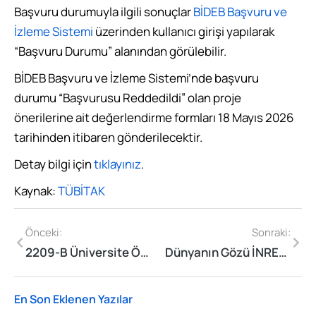
Başvuru durumuyla ilgili sonuçlar
BİDEB Başvuru ve
İzleme Sistemi
üzerinden kullanıcı girişi yapılarak
“Başvuru Durumu” alanından görülebilir.
BİDEB Başvuru ve İzleme Sistemi’nde başvuru
durumu “Başvurusu Reddedildi” olan proje
önerilerine ait değerlendirme formları 18 Mayıs 2026
tarihinden itibaren gönderilecektir.
Detay bilgi için
tıklayınız
.
Kaynak:
TÜBİTAK
Önceki:
Sonraki:
2209-B Üniversite Öğrencileri Sanayiye Yönelik Araştırma Projeleri Desteği Programı Başvuru Sonuçları Açıklandı
Dünyanın Gözü İNRES 2026’da Olacak
En Son Eklenen Yazılar