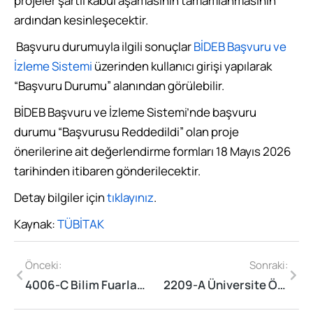
projeler şartlı kabul aşamasının tamamlanmasının
ardından kesinleşecektir.
Başvuru durumuyla ilgili sonuçlar
BİDEB Başvuru ve
İzleme Sistemi
üzerinden kullanıcı girişi yapılarak
“Başvuru Durumu” alanından görülebilir.
BİDEB Başvuru ve İzleme Sistemi’nde başvuru
durumu “Başvurusu Reddedildi” olan proje
önerilerine ait değerlendirme formları 18 Mayıs 2026
tarihinden itibaren gönderilecektir.
Detay bilgiler için
tıklayınız
.
Kaynak:
TÜBİTAK
Önceki:
Sonraki:
4006-C Bilim Fuarları Festivali Çağrısı Sonuçları Açıklandı
2209-A Üniversite Öğrencileri Araştırma Projeleri Destekleme Programı Başvuru Sonuçları Açıklandı